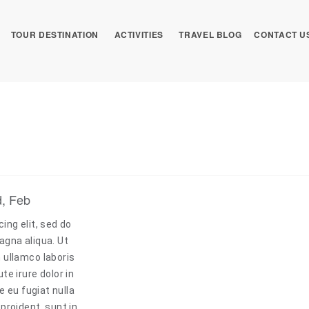
TOUR DESTINATION
ACTIVITIES
TRAVEL BLOG
CONTACT U
d, Feb
ing elit, sed do
agna aliqua. Ut
 ullamco laboris
e irure dolor in
e eu fugiat nulla
proident, sunt in