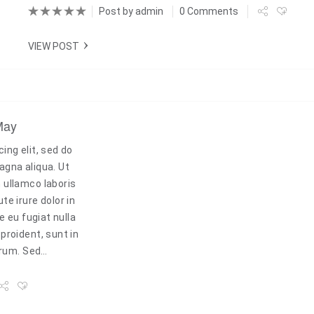
Post by
admin
0 Comments
VIEW POST
Next
May
ing elit, sed do
agna aliqua. Ut
 ullamco laboris
e irure dolor in
e eu fugiat nulla
proident, sunt in
borum. Sed…