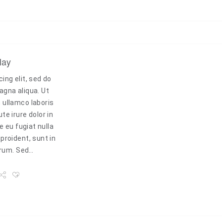
May
ing elit, sed do
agna aliqua. Ut
 ullamco laboris
e irure dolor in
e eu fugiat nulla
proident, sunt in
borum. Sed…