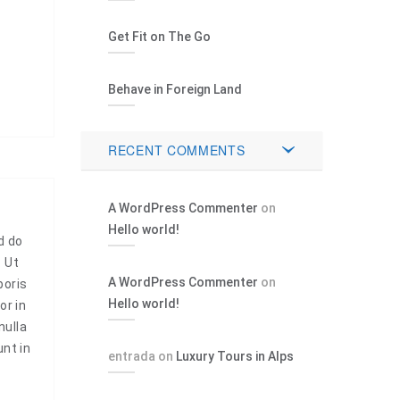
Get Fit on The Go
Behave in Foreign Land
RECENT COMMENTS
A WordPress Commenter
on
Hello world!
d do
. Ut
A WordPress Commenter
on
boris
Hello world!
or in
nulla
unt in
entrada
on
Luxury Tours in Alps