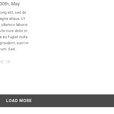
30th, May
ing elit, sed do
agna aliqua. Ut
 ullamco laboris
e irure dolor in
e eu fugiat nulla
proident, sunt in
borum. Sed…
LOAD MORE